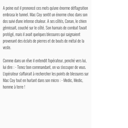
A peine eut il prononcé ces mots qu'une énorme déflagration
embrasa le tunnel. Mac Coy sentit un énorme choc dans son
dos suivi d'une intense chaleur. A ses côtés, Conan, le chien
gémissait, couché sur le côté. Son harnais de combat l'avait
protégé, mais il avait quelques blessures qui saignaient
provenant des éclats de pierres et de bouts de métal de la
veste.
Comme dans un rêve il entendit l'opérateur, penché vers lui,
lui dire : - Tenez bon commandant, on va s'occuper de vous.
L'opérateur s'affairait à rechercher les points de blessures sur
Mac Coy tout en hurlant dans son micro : - Medic, Medic,
homme à terre !