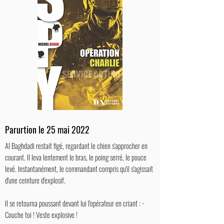
Parurtion le 25 mai 2022
Al Baghdadi restait figé, regardant le chien s'approcher en
courant. Il leva lentement le bras, le poing serré, le pouce
levé. Instantanément, le commandant compris qu'il s'agissait
d'une ceinture d'explosif.
Il se retourna poussant devant lui l'opérateur en criant : -
Couche toi ! Veste explosive !