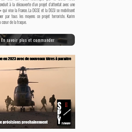
onduit à la découverte d’un projet d’attentat avec une
» qui vise la France. La DGSE et la DGSI se mobilisent
er par tous les moyens ce projet terroriste. Karim
u cœur de la traque.
En savoir plus et commander