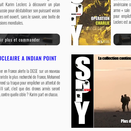
duit Karim Leclerc à découvrir un plan
américaine c
ssie pour déstabiliser son puissant voisin
arme « sale 
pour empêch
es ont ouvert, sans le savoir, une boite de
Leclerc est a
sions mondiales.
oir plus et commander
NUCLEAIRE A INDIAN POINT
ier en France alerte la DGSE sur un nouveau
rroriste le plus recherché de France, Mohamed
prend sa traque pour empêcher un attentat de
il sait, c’est que des drones armés seront
contre quelle cible ? Karim part en chasse.