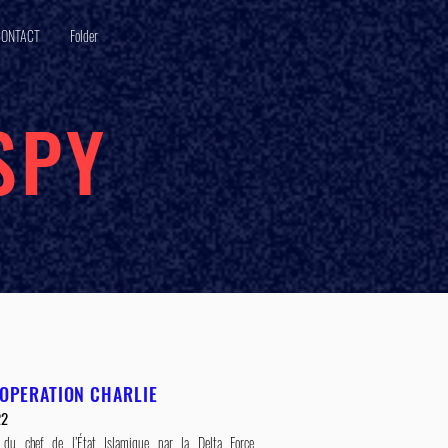
CONTACT
Folder
SPY
: OPERATION CHARLIE
22
on du chef de l’État Islamique par la Delta Force