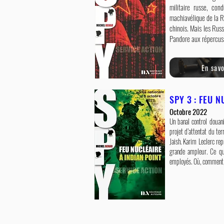
militaire russe, con
machiavélique de la Ru
chinois. Mais les Russ
Pandore aux répercus
En sav
SPY 3 : FEU 
Octobre 2022
Un banal control douan
projet d’attentat du te
Jaish. Karim Leclerc re
grande ampleur. Ce qu’
employés. Où, comment, 