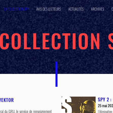
LA COLLECTION SPY
AVIS DES LECTEURS
ACTUALITÉS
ARCHIVES
 COLLECTION 
SPY 2 
 VEKTOR
25 mai 20
éral du GRU, le service de renseignement
L’éliminati